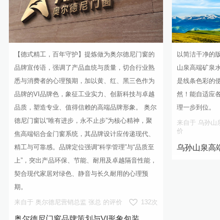
【德式精工，百年守护】提炼做为奥尔德尼门窗的
以简洁干净的
品牌宣传语，强调了产品血统与质量，切合行业熟
山泉高端矿泉
悉与消费者的心理预期，加以黄、红、黑三色作为
是线条色彩的
品牌的VI品牌色，象征工业实力、创新科技与卓越
然！能自适应
品质，塑造专业、值得信赖的高端品牌形象。 奥尔
理一步到位。
德尼门窗以“唯有进步，永不止步”为核心精神，聚
来自于 乌孙山泉营
价
焦高端铝合金门窗系统，其品牌设计应传递现代、
乌孙山泉高
精工与可靠感。品牌定位强调“科学管理”与“品质至
上”，突出产品环保、节能、耐用及卓越隔音性能，
契合现代家居对绿色、静音与长久耐用的心理预
期。
来自于 奥尔德尼营销总监 张总 的评价
132次
奥尔德尼门窗品牌策划与VI形象包装