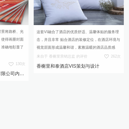
背景将路桥、光
这套VI融合了酒店的优质舒适、温馨体贴的服务理
，使得画册封面
念，并且非常 贴合酒店的装修定位，在酒店环境与
，准确地彰显了
视觉层面形成温馨和谐，素雅温暖的酒店品质感
来自于 香榭里营销总监 的评价
262次
130次
香榭里和泰酒店VIS策划与设计
四川蜀工公路工程试验检测有限公司内刊《蜀工检测》创刊号