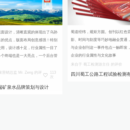
蜀道经纬，规矩方圆。创刊以红色
版面设计，清晰直观的体现出了乌孙
影、时间与刻度等巧妙地融会贯通
水的优点，版面布局创意感强！特别
与企业创刊这一事件包点一触即发
使用，设计感十足，行业属性一目了
企业的行业属性与文化故事
各个终端也是一大亮点，一个后台管
来自于 蜀工检测游主任 的评价
销总监 Mr. Zeng 的评
113
次
端矿泉水品牌策划与设计