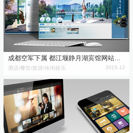
成都空军下属 都江堰静月湖宾馆网站建设
2015-12
酒店/餐饮/旅游/休闲娱乐