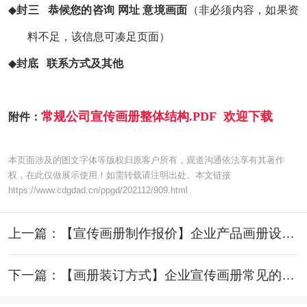
◆
封三
恭候您的咨询
网址 意境画面
（非必须内容，如果资
料不足，该信息可凑足页面）
◆
封底
联系方式及其他
常规公司宣传画册整体结构.PDF
欢迎下载
附件：
本页面涉及的图文字体等版权归原客户所有，观道沟通依法享有其著作
权，在此仅做展示使用！如需转载请注明出处。本文链接
https://www.cdgdad.cn/ppgd/202112/909.html
上一篇：【宣传画册制作报价】企业产品画册设计制作费用是怎么计算的？
下一篇：【画册装订方式】企业宣传画册常见的装订方式都有哪些？