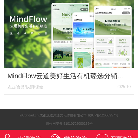
MindFlow云道美好生活有机臻选分销商城
2025-10
农业/食品/快消/保健
©Cdgdad.cn 成都观道沟通文化传播有限公司
蜀ICP备12000957号
川公网安备 51010702000139号