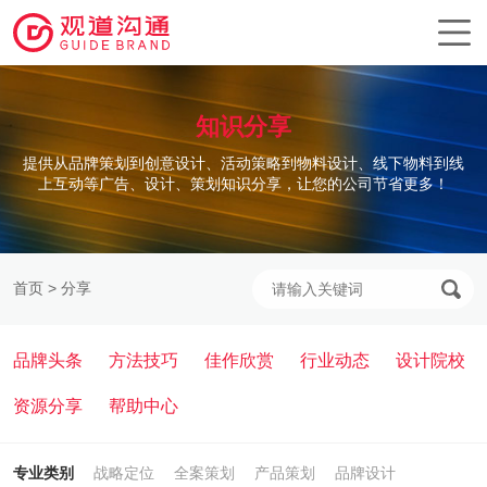
知识分享
提供从品牌策划到创意设计、活动策略到物料设计、线下物料到线
上互动等广告、设计、策划知识分享，让您的公司节省更多！
首页
>
分享
品牌头条
方法技巧
佳作欣赏
行业动态
设计院校
资源分享
帮助中心
专业类别
战略定位
全案策划
产品策划
品牌设计