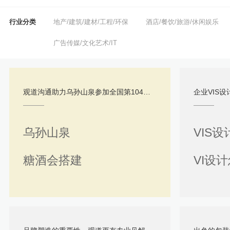
行业分类
地产/建筑/建材/工程/环保
酒店/餐饮/旅游/休闲娱乐
广告传媒/文化艺术/IT
观道沟通助力乌孙山泉参加全国第104届糖酒会完美闭幕
企业VIS
乌孙山泉
VIS设
糖酒会搭建
VI设