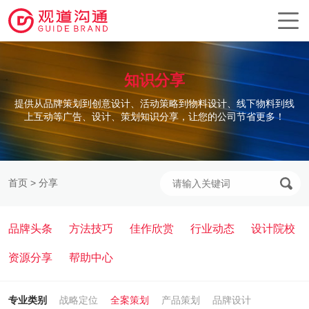
知识分享
提供从品牌策划到创意设计、活动策略到物料设计、线下物料到线
上互动等广告、设计、策划知识分享，让您的公司节省更多！
首页
>
分享
品牌头条
方法技巧
佳作欣赏
行业动态
设计院校
资源分享
帮助中心
专业类别
战略定位
全案策划
产品策划
品牌设计