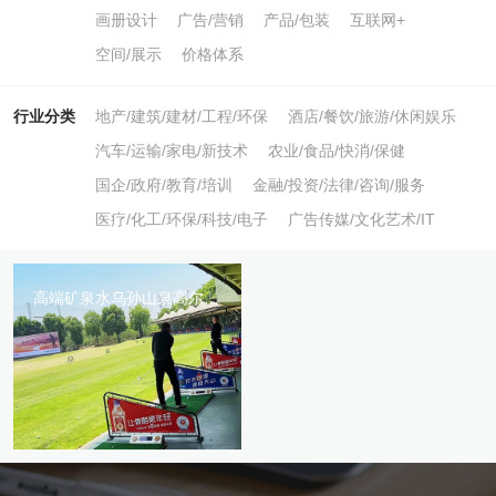
画册设计
广告/营销
产品/包装
互联网+
空间/展示
价格体系
行业分类
地产/建筑/建材/工程/环保
酒店/餐饮/旅游/休闲娱乐
汽车/运输/家电/新技术
农业/食品/快消/保健
国企/政府/教育/培训
金融/投资/法律/咨询/服务
医疗/化工/环保/科技/电子
广告传媒/文化艺术/IT
高端矿泉水乌孙山泉高尔夫领域推广应用合集