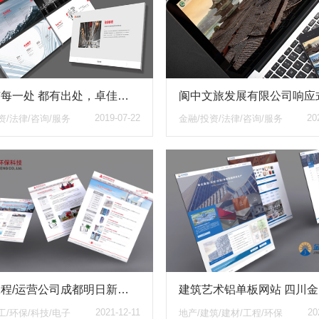
让城市每一处 都有出处，卓佳地产响应式网站
2019-07-22
20
资/法律/咨询/服务
金融/投资/法律/咨询/服务
环保工程/运营公司成都明日新城环保科技有限公司官网
2021-12-11
20
工/环保/科技/电子
地产/建筑/建材/工程/环保