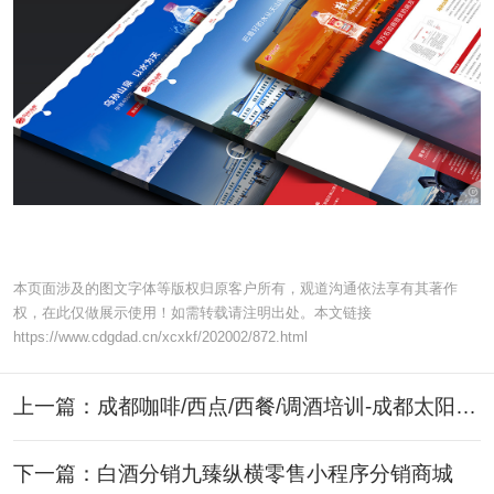
本页面涉及的图文字体等版权归原客户所有，观道沟通依法享有其著作
权，在此仅做展示使用！如需转载请注明出处。本文链接
https://www.cdgdad.cn/xcxkf/202002/872.html
上一篇：成都咖啡/西点/西餐/调酒培训-成都太阳鸟培训学校2015版网站设计建设
下一篇：白酒分销九臻纵横零售小程序分销商城