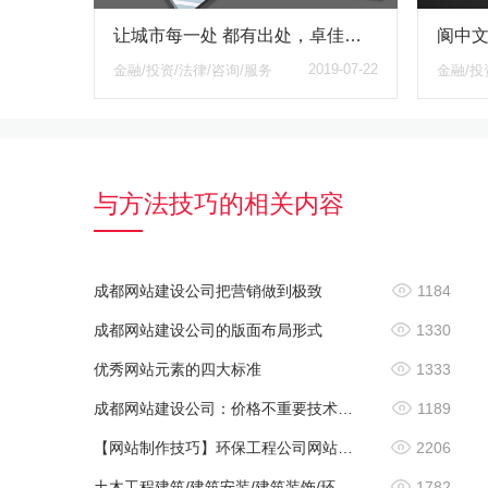
让城市每一处 都有出处，卓佳地产响应式网站
2019-07-22
金融/投资/法律/咨询/服务
金融/投
与方法技巧的相关内容
成都网站建设公司把营销做到极致
1184
成都网站建设公司的版面布局形式
1330
优秀网站元素的四大标准
1333
成都网站建设公司：价格不重要技术才是关键
1189
【网站制作技巧】环保工程公司网站如何制作？网站栏目都有些什么内容？
2206
助力四川锦隆盛打造电力工程画册——蓝白灰勾勒能源版图，让案例呈现更有章法
助力宁波国际赛道 观道沟通以数字技术驱动赛车产业品牌升级 再一次触碰赛车行业网站
土木工程建筑/建筑安装/建筑装饰/环保工程/暖通工程的网站内容有哪些？又有何不同？
1782