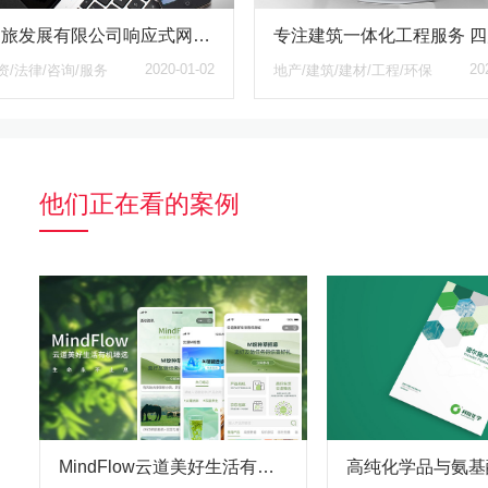
阆中文旅发展有限公司响应式网站设计与建设案例
2020-01-02
20
资/法律/咨询/服务
地产/建筑/建材/工程/环保
他们正在看的案例
MindFlow云道美好生活有机臻选分销商城