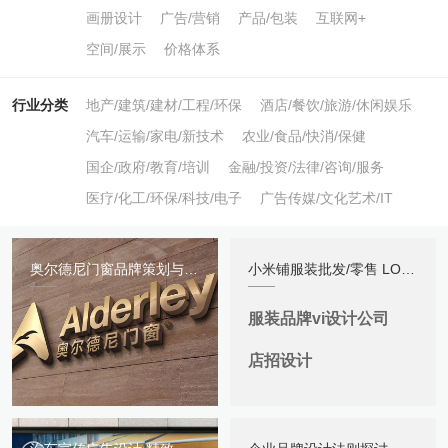
画册设计
广告/营销
产品/包装
互联网+
空间/展示
价格体系
行业分类
地产/建筑/建材/工程/环保
酒店/餐饮/旅游/休闲娱乐
汽车/运输/家电/新技术
农业/食品/快消/保健
国企/政府/教育/培训
金融/投资/法律/咨询/服务
医疗/化工/环保/科技/电子
广告传媒/文化艺术/IT
奥尔德尼门窗品牌策划与VI形象包装
小米铺服装批发/零售 LOGO及店招
服装品牌vi设计公司
店招设计